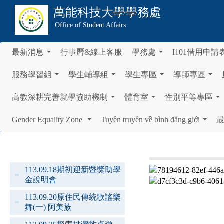
萬能科技大學
學務處
Office of Student Affairs
最新消息
行事曆&線上客服
學務處
I101借用申請
...
...
服務學習組
學生輔導組
學生專區
導師專區
...
...
...
...
高教深耕完善就學協助機制
體育室
性別平等專區
...
...
...
Gender Equality Zone
Tuyên truyền về bình đẳng giới
...
...
113.09.18期初迎新暨獎助學
金說明會
113.09.20原住民傳統歌謠樂
舞(一) 阿美族