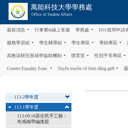
萬能科技大學
學務處
Office of Student Affairs
最新消息
行事曆&線上客服
學務處
I101借用申請
...
...
服務學習組
學生輔導組
學生專區
導師專區
...
...
...
...
高教深耕完善就學協助機制
體育室
性別平等專區
...
...
...
Gender Equality Zone
Tuyên truyền về bình đẳng giới
...
...
113-2學年度
113-1學年度
113.09.18原住民手工藝：
布感織帶編搖籃