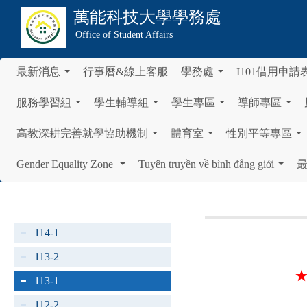
萬能科技大學
學務處
Office of Student Affairs
最新消息
行事曆&線上客服
學務處
I101借用申請
...
...
服務學習組
學生輔導組
學生專區
導師專區
...
...
...
...
高教深耕完善就學協助機制
體育室
性別平等專區
...
...
...
Gender Equality Zone
Tuyên truyền về bình đẳng giới
...
...
114-1
113-2
113-1
112-2