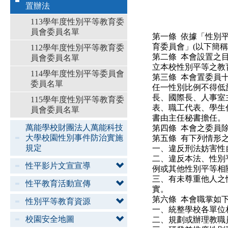
置辦法
113學年度性別平等教育委
員會委員名單
第一條 依據「性別
育委員會」(以下簡稱
112學年度性別平等教育委
第二條 本會設置之
員會委員名單
立本校性別平等之教
114學年度性別平等委員會
第三條 本會置委員
委員名單
任一性別比例不得低
長、國際長、人事室
115學年度性別平等教育委
表、職工代表、學生
員會委員名單
書由主任秘書擔任。
萬能學校財團法人萬能科技
第四條 本會之委員
大學校園性別事件防治實施
第五條 有下列情形
規定
一、違反刑法妨害性
二、違反本法、性別
性平影片文宣宣導
例或其他性別平等相
三、有未尊重他人之
性平教育活動宣傳
實。
第六條 本會職掌如下
性別平等教育資源
一、統整學校各單位
校園安全地圖
二、規劃或辦理教職