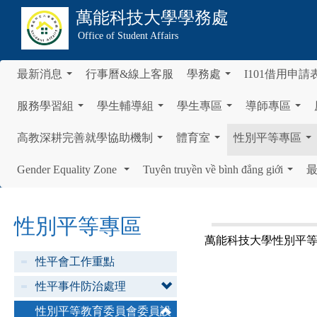
萬能科技大學
學務處
Office of Student Affairs
最新消息
行事曆&線上客服
學務處
I101借用申請
...
...
服務學習組
學生輔導組
學生專區
導師專區
...
...
...
...
高教深耕完善就學協助機制
體育室
性別平等專區
...
...
...
Gender Equality Zone
Tuyên truyền về bình đẳng giới
...
...
性別平等專區
萬能科技大學性別平
性平會工作重點
性平事件防治處理
性別平等教育委員會委員設