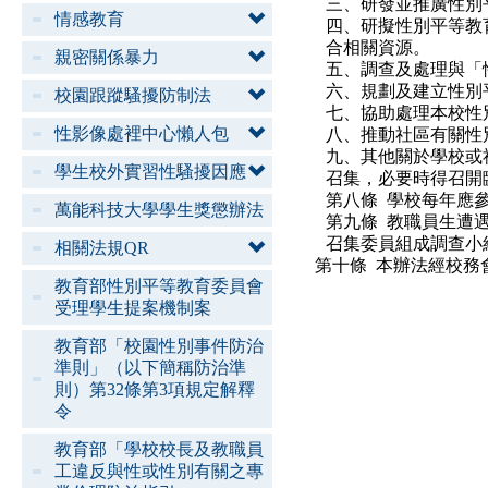
三、研發並推廣性別
情感教育
四、研擬性別平等教
合相關資源。
親密關係暴力
五、調查及處理與「
六、規劃及建立性別
校園跟蹤騷擾防制法
七、協助處理本校性
性影像處裡中心懶人包
八、推動社區有關性
九、其他關於學校或
學生校外實習性騷擾因應
召集，必要時得召開
第八條 學校每年應
萬能科技大學學生獎懲辦法
第九條 教職員生遭
召集委員組成調查小
相關法規QR
第十條 本辦法經校務
教育部性別平等教育委員會
受理學生提案機制案
教育部「校園性別事件防治
準則」（以下簡稱防治準
則）第32條第3項規定解釋
令
教育部「學校校長及教職員
工違反與性或性別有關之專