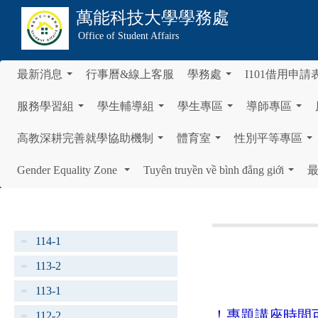
萬能科技大學
學務處
Office of Student Affairs
最新消息
行事曆&線上客服
學務處
I101借用申請
...
...
服務學習組
學生輔導組
學生專區
導師專區
...
...
...
...
高教深耕完善就學協助機制
體育室
性別平等專區
...
...
...
Gender Equality Zone
Tuyên truyền về bình đẳng giới
...
...
114-1
113-2
113-1
！專題講座時間
112-2