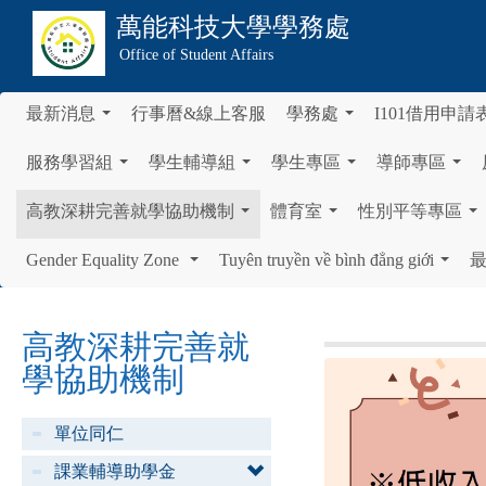
萬能科技大學
學務處
Office of Student Affairs
最新消息
行事曆&線上客服
學務處
I101借用申請
...
...
服務學習組
學生輔導組
學生專區
導師專區
...
...
...
...
高教深耕完善就學協助機制
體育室
性別平等專區
...
...
...
Gender Equality Zone
Tuyên truyền về bình đẳng giới
...
...
高教深耕完善就
學協助機制
單位同仁
課業輔導助學金