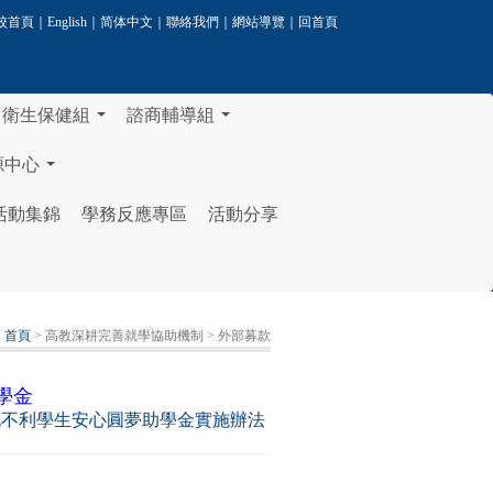
校首頁
｜
English
｜
简体中文
｜
聯絡我們
｜
網站導覽
｜
回首頁
衛生保健組
諮商輔導組
...
...
源中心
...
活動集錦
學務反應專區
活動分享
：
首頁
> 高教深耕完善就學協助機制
> 外部募款
學金
化不利學生安心圓夢助學金實施辦法