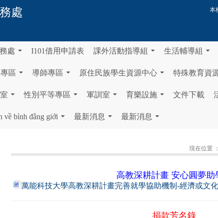
務處
本
務處
I101借用申請表
課外活動指導組
生活輔導組
...
...
...
生專區
導師專區
原住民族學生資源中心
特殊教育資
...
...
...
室
性別平等專區
軍訓室
育樂設施
文件下載
...
...
...
...
n về bình đẳng giới
最新消息
最新消息
...
...
...
現在位置 
高教深耕計畫 安心圓夢助
萬能科技大學高教深耕計畫完善就學協助機制-經濟或文
捐款芳名錄