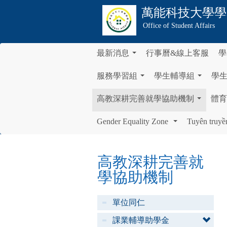
萬能科技大學
學
Office of Student Affairs
最新消息
行事曆&線上客服
學
...
服務學習組
學生輔導組
學
...
...
高教深耕完善就學協助機制
體育
...
Gender Equality Zone
Tuyên truyề
...
高教深耕完善就
學協助機制
單位同仁
課業輔導助學金