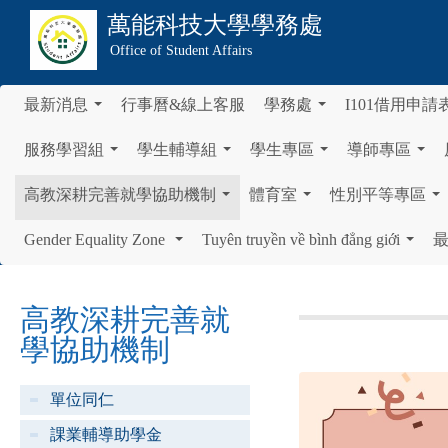
萬能科技大學
學務處
Office of Student Affairs
最新消息
行事曆&線上客服
學務處
I101借用申請
...
...
服務學習組
學生輔導組
學生專區
導師專區
...
...
...
...
高教深耕完善就學協助機制
體育室
性別平等專區
...
...
...
Gender Equality Zone
Tuyên truyền về bình đẳng giới
...
...
高教深耕完善就
學協助機制
單位同仁
課業輔導助學金