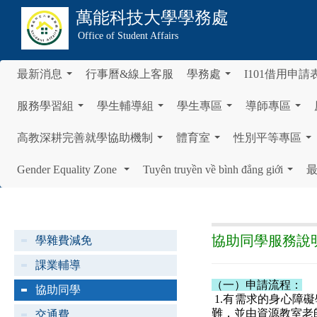
萬能科技大學
學務處
Office of Student Affairs
最新消息
行事曆&線上客服
學務處
I101借用申請
...
...
服務學習組
學生輔導組
學生專區
導師專區
...
...
...
...
高教深耕完善就學協助機制
體育室
性別平等專區
...
...
...
Gender Equality Zone
Tuyên truyền về bình đẳng giới
...
...
協助同學服務說
學雜費減免
課業輔導
（一）申請流程：
協助同學
1.有需求的身心障
難，並由資源教室老
交通費