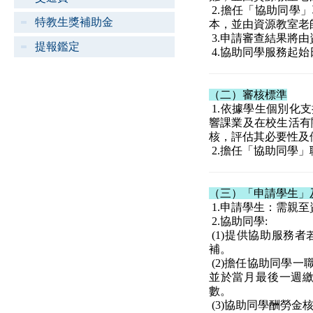
2.擔任「協助同學
特教生獎補助金
本，並由資源教室老
3.申請審查結果將
提報鑑定
4.協助同學服務起
（二）審核標準
1.依據學生個別化支
響課業及在校生活有
核，評估其必要性及
2.擔任「協助同學
（三）「申請學生」
1.申請學生：需親
2.協助同學:
(1)提供協助服務
補。
(2)擔任協助同學一
並於當月最後一週
數。
(3)協助同學酬勞