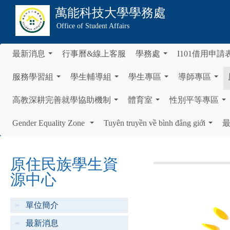
萬能科技大學
學務處
Office of Student Affairs
最新消息
行事曆&線上客服
學務處
I101借用申請
...
...
服務學習組
學生輔導組
學生專區
導師專區
...
...
...
...
高教深耕完善就學協助機制
體育室
性別平等專區
...
...
...
Gender Equality Zone
Tuyên truyền về bình đẳng giới
...
...
原住民族學生資
源中心
單位簡介
最新消息