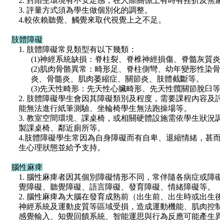
2. 對陌生環境有不安定感，在人際關係上有時有挫折及焦
3. 評量方式須為學生做個別化的調整。
4.較依賴聽覺、觸覺來取代視覺上之不足。
肢體障礙
1. 肢體障礙常見類型有以下幾類：
(1)神經系統缺損：脊柱裂、脊椎神經損傷、脊髓灰質
(2)肌肉骨骼異常：畸形足、脊柱側彎、幼年變形性染
炎、骨髓炎、肌肉萎縮症、關節炎、肢體截斷等。
(3)先天性畸形：先天性心臟畸形、先天性髖關節脫臼
2. 肢體障礙學生會因其障礙類別及程度，需要課程內容
能無法進行紙筆測驗、坐輪椅學生無法跑操場等。
3. 教室空間環境、課桌椅，或相關硬體設施需依學生狀
製課桌椅、鄰近廁所等。
4.肢體障礙學生常因為自身障礙而有自卑、退縮情緒，甚
生心理狀態並給予支持。
腦性麻痺
1. 腦性麻痺者因其個別障礙情形不同，常伴隨各病症或
覺障礙、聽覺障礙、語言障礙、發育障礙、情緒障礙等。
2. 腦性麻痺為大腦在發育成熟前（出生前、出生時或出
神經系統及運動皮質等區域受損，造成運動機能、肌肉控
感覺輸入、知覺回饋系統、智能運思與行為反應可能產生