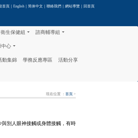
校首頁
｜
English
｜
简体中文
｜
聯絡我們
｜
網站導覽
｜
回首頁
衛生保健組
諮商輔導組
...
...
源中心
...
活動集錦
學務反應專區
活動分享
現在位置 ：
首頁
>
較少與別人眼神接觸或身體接觸，有時