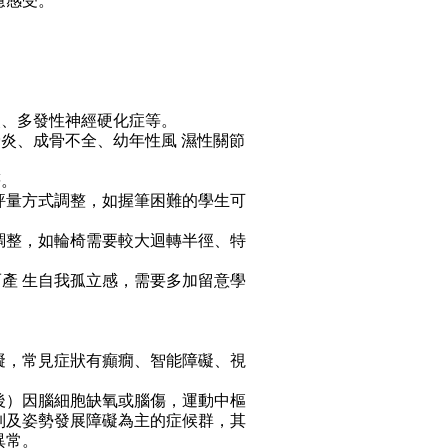
慮感受。
炎、多發性神經硬化症等。
骨炎、成骨不全、幼年性風 濕性關節
等。
及評量方式調整，如握筆困難的學生可
況調整，如輪椅需要較大迴轉半徑、特
而產 生自我孤立感，需要多加留意學
障礙，常見症狀有癲癇、智能障礙、視
生後）因腦細胞缺氧或腦傷，運動中樞
制及姿勢發展障礙為主的症候群，其
異常。