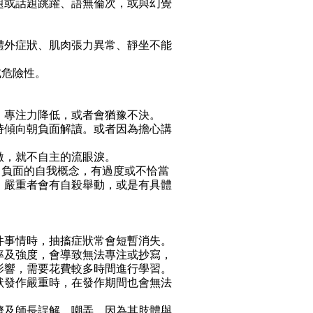
離題或話題跳躍、語無倫次，或與幻覺
錐體外症狀、肌肉張力異常、靜坐不能
或危險性。
低，專注力降低，或者會猶豫不決。
有時傾向朝負面解讀。或者因為擔心講
激，就不自主的流眼淚。
，負面的自我概念，有過度或不恰當
。嚴重者會有自殺舉動，或是有具體
某件事情時，抽搐症狀常會短暫消失。
率及強度，會導致無法專注或抄寫，
影響，需要花費較多時間進行學習。
症狀發作嚴重時，在發作期間也會無法
同儕及師長誤解、嘲弄，因為其肢體與