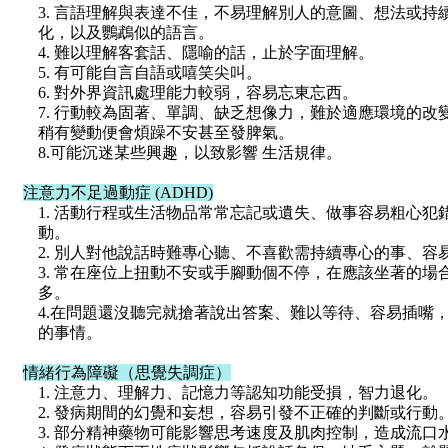
3. 言語理解與表達不佳，不易理解別人的意圖、想法或
化，以及鸚鵡似的語言。
4. 難以理解客套話、隱喻的話，止於字面理解。
5. 有可能自言自語或嘻笑尖叫。
6. 對外界資訊處理能力較弱，容易忘東忘西。
7. 行動較為固著、單調、缺乏想像力，難於適應環境的改
稍有變動便會煩躁不安甚至發脾氣。
8.可能沉迷某些興趣，以致影響 生活規律。
注意力不足過動症 (ADHD)
1. 活動行程或生活物品常常忘記或遺失、做事容易粗心
動。
2. 別人對他說話時難專心聽、不喜歡需持續專心的事、容
3. 常在座位上扭動不安或手腳動個不停，在應該坐著的
多。
4.在問題還沒聽完就搶著說出答案、難以等待、容易插嘴
的事情。
情緒行為障礙（思覺失調症）
1. 注意力、理解力、記憶力等認知功能受損，智力退化。
2. 發病期間的幻覺和妄想，容易引發不正確的判斷或行動
3. 部分精神藥物可能影響思考速度及肌肉控制，造成流口