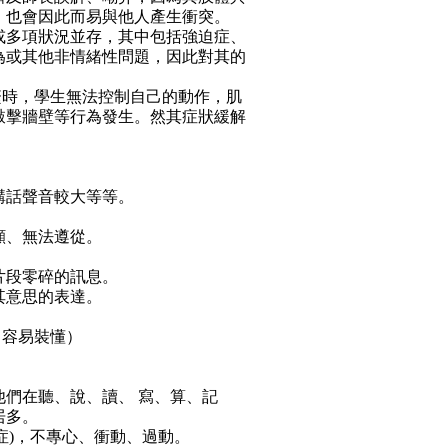
，也會因此而易與他人產生衝突。
項或多項狀況並存，其中包括強迫症、
為或其他非情緒性問題，因此對其的
繁時，學生無法控制自己的動作，肌
敲擊牆壁等行為發生。然其症狀緩解
講話聲音較大等等。
顯、無法遵從。
片段零碎的訊息。
其意思的表達。
（容易裝懂）
他們在聽、說、讀、 寫、算、記
居多。
動症)，不專心、衝動、過動。