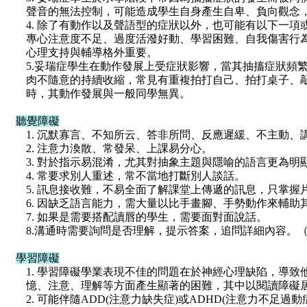
聲音的無法控制，可能造成學生自身產生自卑、負向觀念
4. 除了有動作以及聲語型的症狀以外，也可能有以下一
專心注意度不足、過度活潑好動、學習困難、自我傷害行
心理支持與輔導格外重要。
5.妥瑞症學生在動作發展上受症狀影響，當其抽搐症狀頻
肉不隨意的持續收縮，常見有重複拍打自己、拍打桌子、
時，其動作發展與一般同學無異。
聽覺障礙
1. 沉默寡言、不知所云、答非所問、反應遲緩、不主動、
2. 注意力渙散、常發呆、上課易分心。
3. 對於指示易混淆，尤其對抽象主題與隱喻的語言更為明
4. 常要求別人重述，常不當地打斷別人談話。
5. 訊息接收難，不易全面了解課堂上傳遞的訊息，只掌握
6. 因缺乏語言能力，需大量以比手畫腳、手勢動作來輔助
7. 如果是需要搭配讀唇的學生，需要面對面說話。
8.溝通時需要詢問是否理解，提示答案，追問詳細內容。
學習障礙
1. 學習障礙學業表現不佳的問題在於神經心理缺陷，導致
憶、注意、理解等方面產生顯著的困難，其中以閱讀障礙
2. 可能伴隨ADD(注意力缺失症)或ADHD(注意力不足過