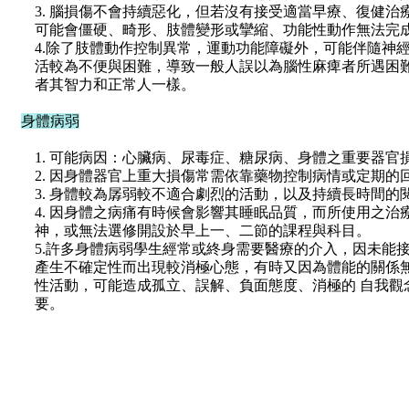
3. 腦損傷不會持續惡化，但若沒有接受適當早療、復健
可能會僵硬、畸形、肢體變形或攣縮、功能性動作無法完
4.除了肢體動作控制異常，運動功能障礙外，可能伴隨神
活較為不便與困難，導致一般人誤以為腦性麻痺者所遇困
者其智力和正常人一樣。
身體病弱
1. 可能病因：心臟病、尿毒症、糖尿病、身體之重要器官
2. 因身體器官上重大損傷常需依靠藥物控制病情或定期的
3. 身體較為孱弱較不適合劇烈的活動，以及持續長時間的
4. 因身體之病痛有時候會影響其睡眠品質，而所使用之
神，或無法選修開設於早上一、二節的課程與科目。
5.許多身體病弱學生經常或終身需要醫療的介入，因未能
產生不確定性而出現較消極心態，有時又因為體能的關係
性活動，可能造成孤立、誤解、負面態度、消極的 自我觀
要。