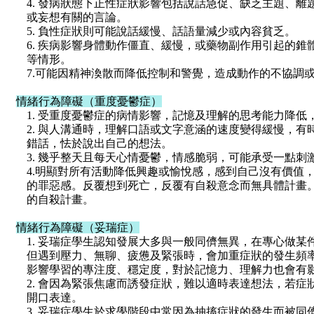
4. 發病狀態下正性症狀影響包括說話急促、缺乏主題、
或妄想有關的言論。
5. 負性症狀則可能說話緩慢、話語量減少或內容貧乏。
6. 疾病影響身體動作僵直、緩慢，或藥物副作用引起的
等情形。
7.可能因精神渙散而降低控制和警覺，造成動作的不協調
情緒行為障礙（重度憂鬱症）
1. 受重度憂鬱症的病情影響，記憶及理解的思考能力降
2. 與人溝通時，理解口語或文字意涵的速度變得緩慢，
錯話，怯於說出自己的想法。
3. 幾乎整天且每天心情憂鬱，情感脆弱，可能承受一點刺
4.明顯對所有活動降低興趣或愉悅感，感到自己沒有價值
的罪惡感。反覆想到死亡，反覆有自殺意念而無具體計畫
的自殺計畫。
情緒行為障礙（妥瑞症）
1. 妥瑞症學生認知發展大多與一般同儕無異，在專心做
但遇到壓力、無聊、疲憊及緊張時，會加重症狀的發生頻
影響學習的專注度、穩定度，對於記憶力、理解力也會有
2. 會因為緊張焦慮而誘發症狀，難以適時表達想法，若
開口表達。
3. 妥瑞症學生於求學階段中常因為抽搐症狀的發生而被