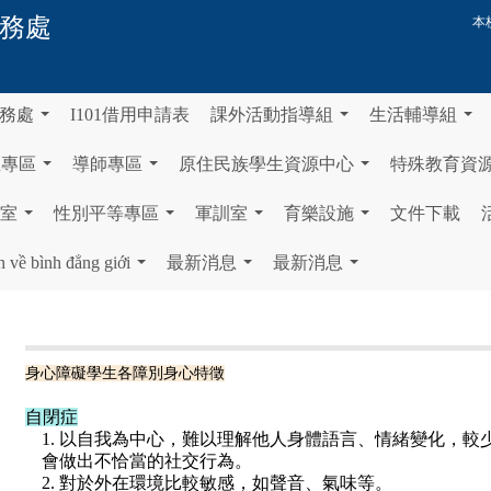
務處
本
務處
I101借用申請表
課外活動指導組
生活輔導組
...
...
...
生專區
導師專區
原住民族學生資源中心
特殊教育資
...
...
...
室
性別平等專區
軍訓室
育樂設施
文件下載
...
...
...
...
n về bình đẳng giới
最新消息
最新消息
...
...
...
身心障礙學生各障別身心特徵
自閉症
1. 以自我為中心，難以理解他人身體語言、情緒變化，
會做出不恰當的社交行為。
2. 對於外在環境比較敏感，如聲音、氣味等。