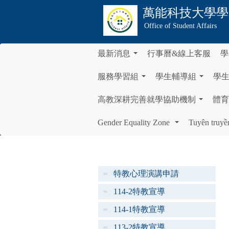
萬能科技大學
學
Office of Student Affairs
最新消息
行事曆&線上客服
學
...
服務學習組
學生輔導組
學
...
...
高教深耕完善就學協助機制
體育
...
Gender Equality Zone
Tuyên truyề
...
特教心理演講申請
114-2特教宣導
114-1特教宣導
113-2特教宣導