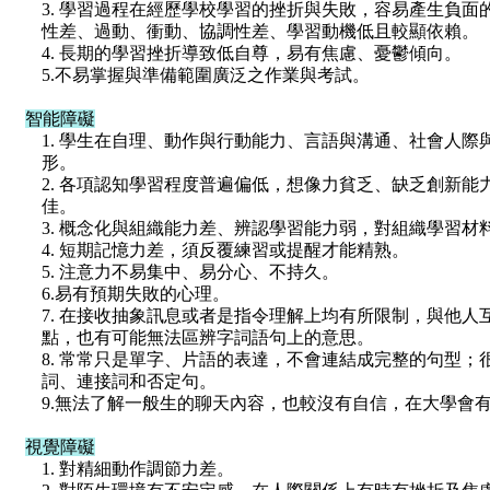
3. 學習過程在經歷學校學習的挫折與失敗，容易產生負
性差、過動、衝動、協調性差、學習動機低且較顯依賴。
4. 長期的學習挫折導致低自尊，易有焦慮、憂鬱傾向。
5.不易掌握與準備範圍廣泛之作業與考試。
智能障礙
1. 學生在自理、動作與行動能力、言語與溝通、社會人
形。
2. 各項認知學習程度普遍偏低，想像力貧乏、缺乏創新
佳。
3. 概念化與組織能力差、辨認學習能力弱，對組織學習材
4. 短期記憶力差，須反覆練習或提醒才能精熟。
5. 注意力不易集中、易分心、不持久。
6.易有預期失敗的心理。
7. 在接收抽象訊息或者是指令理解上均有所限制，與他
點，也有可能無法區辨字詞語句上的意思。
8. 常常只是單字、片語的表達，不會連結成完整的句型
詞、連接詞和否定句。
9.無法了解一般生的聊天內容，也較沒有自信，在大學會
視覺障礙
1. 對精細動作調節力差。