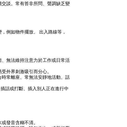
持續交談。常有答非所問、聲調缺乏變
變，例如物件擺放、 出入路線等，
犯錯、無法維持注意力於工作或日常活
易受外界刺激吸引而分心。
場合時常離座、常無法安靜地活動、話
，插話或打斷、插入別人正在進行中
。
水或發音含糊不清。