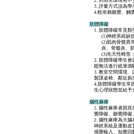
2. 對陌生環境
3. 評量方式須為
4.較依賴聽覺、
肢體障礙
1. 肢體障礙常見
(1)神經系統
(2)肌肉骨骼
炎、骨髓炎、
(3)先天性畸
2. 肢體障礙學
能無法進行紙筆測
3. 教室空間環
製課桌椅、鄰近廁
4.肢體障礙學生
生心理狀態並給予
腦性麻痺
1. 腦性麻痺者
覺障礙、聽覺障礙
2. 腦性麻痺為
神經系統及運動皮
感覺輸入、知覺回