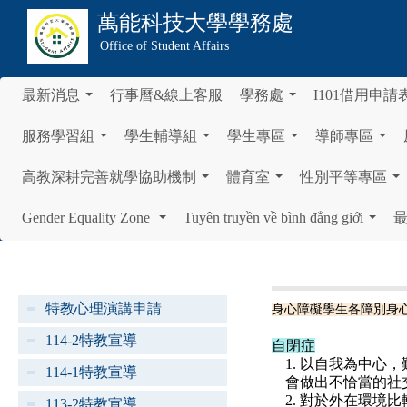
萬能科技大學
學務處
Office of Student Affairs
最新消息
行事曆&線上客服
學務處
I101借用申請
...
...
服務學習組
學生輔導組
學生專區
導師專區
...
...
...
...
高教深耕完善就學協助機制
體育室
性別平等專區
...
...
...
Gender Equality Zone
Tuyên truyền về bình đẳng giới
...
...
特教心理演講申請
身心障礙學生各障別身
114-2特教宣導
自閉症
1. 以自我為中
114-1特教宣導
會做出不恰當的社
2. 對於外在環境
113-2特教宣導