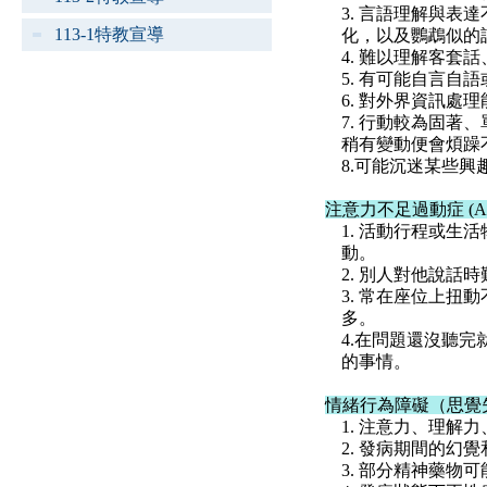
3. 言語理解與
113-1特教宣導
化，以及鸚鵡似的
4. 難以理解客套
5. 有可能自言自
6. 對外界資訊處
7. 行動較為固
稍有變動便會煩躁
8.可能沉迷某些興
注意力不足過動症 (A
1. 活動行程或
動。
2. 別人對他說
3. 常在座位上
多。
4.在問題還沒聽
的事情。
情緒行為障礙（思覺
1. 注意力、理解
2. 發病期間的幻
3. 部分精神藥