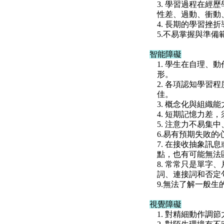
3. 學習過程在
性差、過動、衝動
4. 長期的學習挫
5.不易掌握與準
智能障礙
1. 學生在自理
形。
2. 各項認知學
佳。
3. 概念化與組
4. 短期記憶力差
5. 注意力不易集
6.易有預期失敗的
7. 在接收抽象
點，也有可能無法
8. 常常只是單
詞、連接詞和否定
9.無法了解一般
視覺障礙
1. 對精細動作調