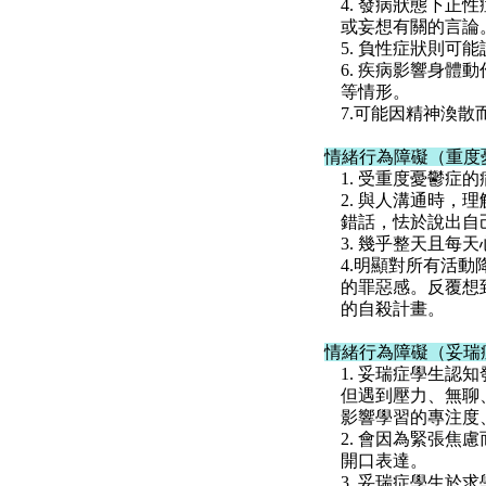
4. 發病狀態下
或妄想有關的言論
5. 負性症狀則可
6. 疾病影響身
等情形。
7.可能因精神渙
情緒行為障礙（重度
1. 受重度憂鬱
2. 與人溝通時
錯話，怯於說出自
3. 幾乎整天且
4.明顯對所有活
的罪惡感。反覆想
的自殺計畫。
情緒行為障礙（妥瑞
1. 妥瑞症學生
但遇到壓力、無聊
影響學習的專注度
2. 會因為緊張
開口表達。
3. 妥瑞症學生