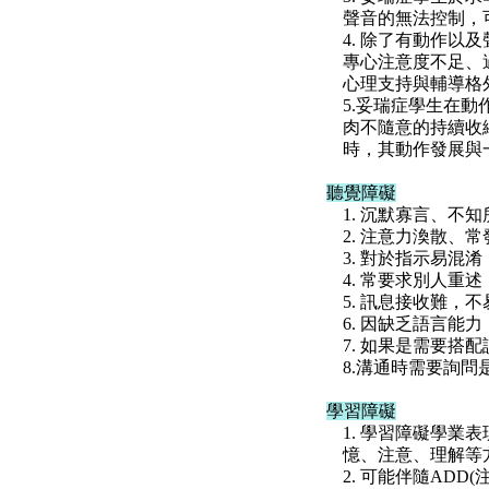
聲音的無法控制，
4. 除了有動作
專心注意度不足、
心理支持與輔導格
5.妥瑞症學生在
肉不隨意的持續收
時，其動作發展與
聽覺障礙
1. 沉默寡言、
2. 注意力渙散、
3. 對於指示易
4. 常要求別人重
5. 訊息接收難
6. 因缺乏語言
7. 如果是需要搭
8.溝通時需要詢
學習障礙
1. 學習障礙學
憶、注意、理解等
2. 可能伴隨AD