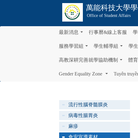
萬能科技大學
學
Office of Student Affairs
最新消息
行事曆&線上客服
學
...
服務學習組
學生輔導組
學
...
...
高教深耕完善就學協助機制
體育
...
Gender Equality Zone
Tuyên truyề
...
流行性腦脊髓膜炎
病毒性腸胃炎
麻疹
食安宣導素材