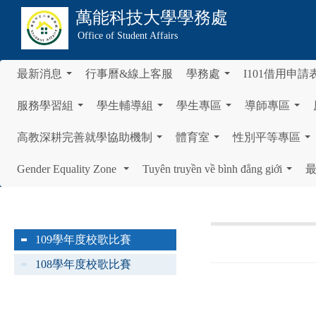
萬能科技大學
學務處
Office of Student Affairs
最新消息
行事曆&線上客服
學務處
I101借用申請
...
...
服務學習組
學生輔導組
學生專區
導師專區
...
...
...
...
高教深耕完善就學協助機制
體育室
性別平等專區
...
...
...
Gender Equality Zone
Tuyên truyền về bình đẳng giới
...
...
109學年度校歌比賽
108學年度校歌比賽