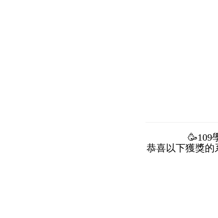
🥳109
恭喜以下獲獎的