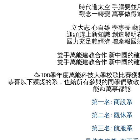
時代進太空 手腦要並
觀念一轉變 萬事做得
立大志 心自雄 學專長 
迎頭趕上新知識 創造發明
國力充足賴經濟 增產報國
雙手萬能建教合作 新中國的
雙手萬能建教合作 新中國的
🥳108學年度萬能科技大學校歌比賽獲
恭喜以下獲獎的系，也給所有參與的同學們致敬，
能👍萬事都能
第一名: 商設系
第二名: 觀休系
第三名: 航服系