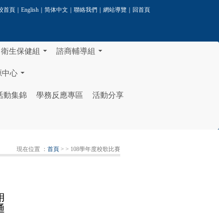
校首頁
｜
English
｜
简体中文
｜
聯絡我們
｜
網站導覽
｜
回首頁
衛生保健組
諮商輔導組
...
...
源中心
...
活動集錦
學務反應專區
活動分享
現在位置 ：
首頁
>
> 108學年度校歌比賽
用
通