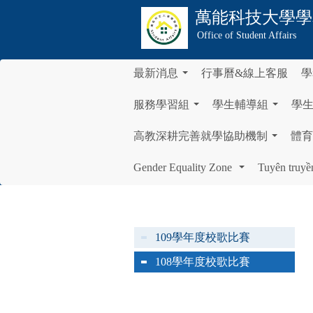
萬能科技大學
學
Office of Student Affairs
最新消息
行事曆&線上客服
學
...
服務學習組
學生輔導組
學
...
...
高教深耕完善就學協助機制
體育
...
Gender Equality Zone
Tuyên truyề
...
109學年度校歌比賽
108學年度校歌比賽