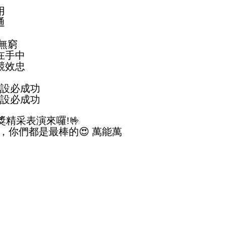
用
通
藝無窮
在手中
競效忠
建設必成功
建設必成功
獎精采表演來囉!🤟
你們都是最棒的😍 萬能萬