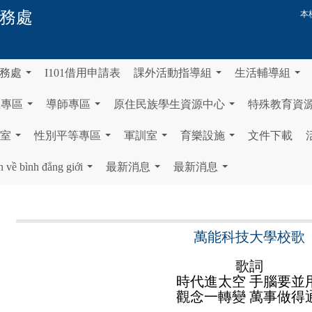
務處
本
務處
I101借用申請表
課外活動指導組
生活輔導組
...
...
...
生專區
導師專區
原住民族學生資源中心
特殊教育資
...
...
...
室
性別平等專區
軍訓室
育樂設施
文件下載
...
...
...
...
n về bình đẳng giới
最新消息
最新消息
...
...
...
萬能科技大學校歌
歌詞
時代進太空 手腦要並
觀念一轉變 萬事做得