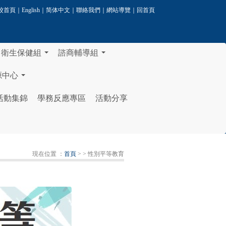
校首頁
｜
English
｜
简体中文
｜
聯絡我們
｜
網站導覽
｜
回首頁
衛生保健組
諮商輔導組
...
...
源中心
...
活動集錦
學務反應專區
活動分享
現在位置 ：
首頁
>
> 性別平等教育