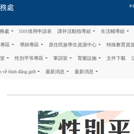
務處
本
務處
I101借用申請表
課外活動指導組
生活輔導組
...
...
...
生專區
導師專區
原住民族學生資源中心
特殊教育資
...
...
...
室
性別平等專區
軍訓室
育樂設施
文件下載
...
...
...
...
n về bình đẳng giới
最新消息
最新消息
...
...
...