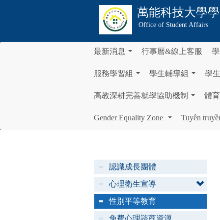
萬能科技大學
學
Office of Student Affairs
最新消息
行事曆&線上客服
學
...
服務學習組
學生輔導組
學
...
...
高教深耕完善就學協助機制
體育
...
Gender Equality Zone
Tuyên truyề
...
認識成長團體
心理衛生宣導
性別平等教育
免費心理諮商資源