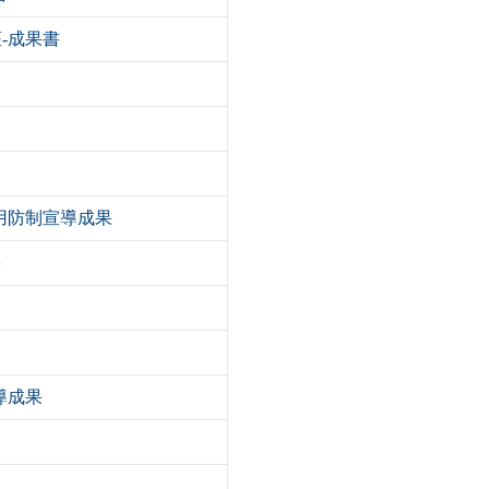
座-成果書
濫用防制宣導成果
果
導成果