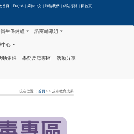
校首頁
｜
English
｜
简体中文
｜
聯絡我們
｜
網站導覽
｜
回首頁
衛生保健組
諮商輔導組
...
...
源中心
...
活動集錦
學務反應專區
活動分享
現在位置 ：
首頁
>
> 反毒教育成果