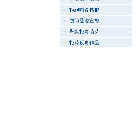
拒絕嚼食檳榔
防範愛滋宣導
帶動拒毒萌芽
拒菸反毒作品