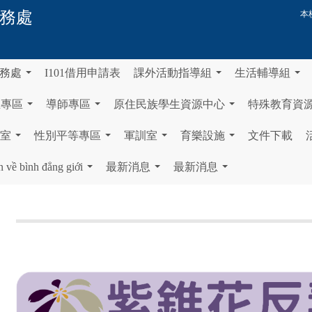
務處
本
務處
I101借用申請表
課外活動指導組
生活輔導組
...
...
...
生專區
導師專區
原住民族學生資源中心
特殊教育資
...
...
...
室
性別平等專區
軍訓室
育樂設施
文件下載
...
...
...
...
n về bình đẳng giới
最新消息
最新消息
...
...
...