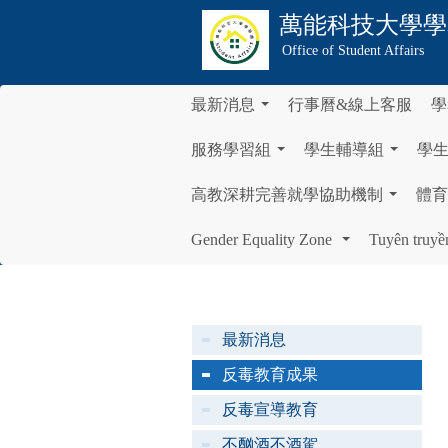
萬能科技大學
學
Office of Student Affairs
最新消息
行事曆&線上客服
學
...
服務學習組
學生輔導組
學
...
...
高教深耕完善就學協助機制
體育
...
Gender Equality Zone
Tuyên truyề
...
最新消息
反毒教育成果
反毒宣導教育
不酗酒不酒駕