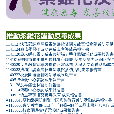
1141127法務部調查局反毒陳展館暨國立故宮博物院參訪活
1141124服務學習拒毒萌芽反毒宣導成果報告書
1141120歲末暖心靈，反毒共祈福」手作體驗活動成果報告書
1141016桃園市青年事務局桃青心應援-反毒反暴力及網路
1140529反毒教育宣導暨提倡正當休閒-大溪人文巡禮活動成
1140522法務部調查局反毒陳展館參訪活動成果報告書
1140322校慶園遊會聯署活動成果報告書
1140515傳藝中心參訪成果報告書
1131128反毒館士林官邸報告書
1131114傳藝中心參訪成果報告書
1130912僑生專班拒菸反毒教育 成果報告書
●
1130613藥物濫用防制暨全民國防教育參訪活動成果報告書
●
1130508參訪教育部 113 年「解癮─解開毒品上癮的真
●
1130325校慶園遊會聯署活動成果報告書