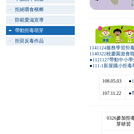
拒絕嚼食檳榔
防範愛滋宣導
帶動拒毒萌芽
拒菸反毒作品
1141124服務學
1140322校慶園遊
●
1121127帶動
●
111-1新屋國小
108.05.03
●
107.11.22
●
0326參加拒
芽研習