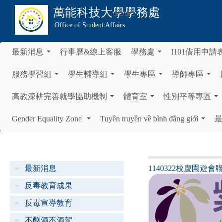
萬能科技大學
學務處
Office of Student Affairs
最新消息
行事曆&線上客服
學務處
I101借用申請
...
...
服務學習組
學生輔導組
學生專區
導師專區
...
...
...
...
高教深耕完善就學協助機制
體育室
性別平等專區
...
...
...
Gender Equality Zone
Tuyên truyền về bình đẳng giới
...
...
最新消息
1140322校慶園遊
反毒教育成果
反毒宣導教育
不酗酒不酒駕