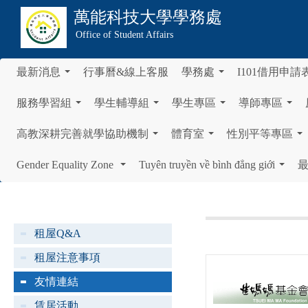
萬能科技大學
學務處
Office of Student Affairs
最新消息
行事曆&線上客服
學務處
I101借用申請
...
...
服務學習組
學生輔導組
學生專區
導師專區
...
...
...
...
高教深耕完善就學協助機制
體育室
性別平等專區
...
...
...
Gender Equality Zone
Tuyên truyền về bình đẳng giới
...
...
租屋Q&A
租屋注意事項
友情連結
賃居活動