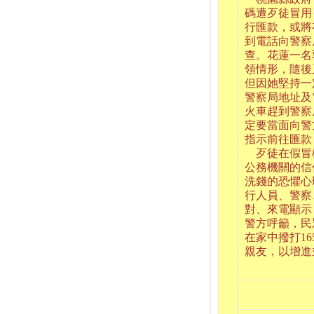
碼遭歹徒冒用
行匯款，或將
到電話向警察
查。花蓮一名
領情形，隨後
但因她堅持一
警察局地址及
火車趕到警察
定要當面向警
指示前往匯款
歹徒在假冒
公務機關的信
洗錢的恐懼心
行人員、警察
對、來電顯示
警方呼籲，民
在家中撥打1
親友，以增進