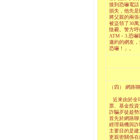
接到恐嚇電話
損失，他先是
將父親的兩張
被盜領了30
陰霾。警方呼
ATM－3.
邀約的網友，
恐嚇！」。
（四） 網路
近來由於全
票、基金投資
詐騙歹徒趁勢
首先於網路聊
經理藉機與詐
主要目的是建
更親密關係在