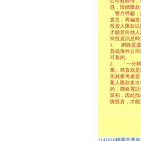
公司蔡經理，
惑，陸續匯款
警方呼籲，
貪念，再編造
投資人匯款以
才願意向他人
何投資訊息時
1. 網路是
頁或海外公司
可靠的。
2. 「一分耕
萬」簡直就是
先就要考慮是
案人匯款多次
的，聯絡電話
當初，因此找
慎投資，才能
1141016桃園