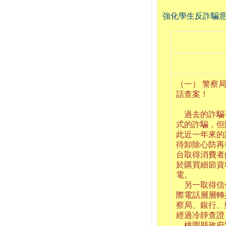
強化學生反詐騙意
（一）
警察
話查案！
過去的詐騙
式的詐騙，但
此近一年來的
待卸除心防再
台取得消費者
於購買細節資
電。
另一取得信
際電話層層轉
察局、銀行、
經過冷靜查證
桃園縣政府警