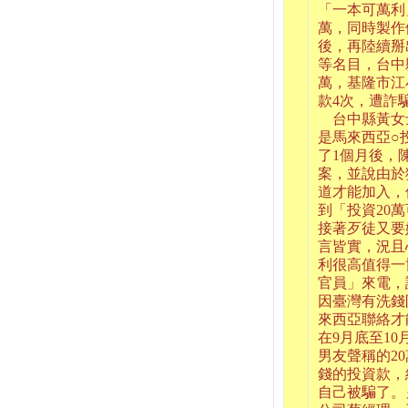
「一本可萬利
萬，同時製作
後，再陸續掰
等名目，台中
萬，基隆市江
款4次，遭詐騙
台中縣黃女士
是馬來西亞○
了1個月後，
案，並說由於
道才能加入，
到「投資20
接著歹徒又要
言皆實，況且
利很高值得一
官員」來電，
因臺灣有洗錢
來西亞聯絡才
在9月底至10
男友聲稱的2
錢的投資款，
自己被騙了。