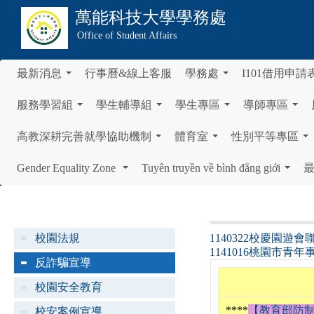
萬能科技大學
學務處
Office of Student Affairs
最新消息
行事曆&線上客服
學務處
I101借用申請
...
...
服務學習組
學生輔導組
學生專區
導師專區
...
...
...
...
高教深耕完善就學協助機制
體育室
性別平等專區
...
...
...
Gender Equality Zone
Tuyên truyền về bình đẳng giới
...
...
校園法規
1140322校慶園遊
1141016桃園市
反詐騙宣導
校園安全教育
****
【教育部防制詐
校安案例宣導