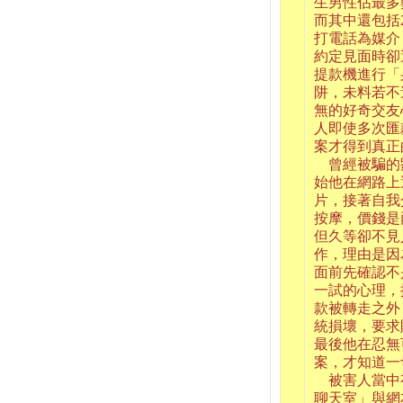
生男性佔最多
而其中還包括
打電話為媒介
約定見面時卻
提款機進行「
阱，未料若不
無的好奇交友
人即使多次匯
案才得到真正
曾經被騙的
始他在網路上
片，接著自我
按摩，價錢是兩
但久等卻不見
作，理由是因
面前先確認不
一試的心理，
款被轉走之外
統損壞，要求
最後他在忍無
案，才知道一
被害人當中有
聊天室」與網