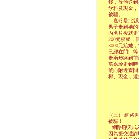
錢，等他送到
飲料及現金，
被騙。
嘉玲是北縣新
男子走到她的
內名片後就走
200元檳榔
3000元給她
已經在門口等
走兩步路到前
當嘉玲走到時
號向附近查問
榔、現金，還
（三） 網路
被騙！
網路聊天成為
因為援交遭詐