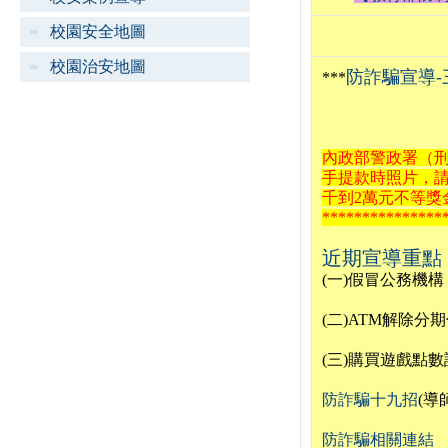
校園安全地圖
校園治安地圖
防詐騙宣導-
***
內政部警政署（刑
手提款時照片，
千到2萬元不等
***************
近期宣導重點
(一)假冒公務機
(二)ATM解除分
(三)購買遊戲點
防詐騙十九招
(導
防詐騙相關連結