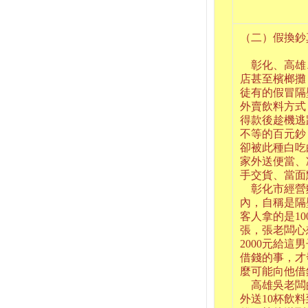
（二）假換鈔
彰化、高雄
店甚至檳榔攤
徒有的假冒隔
外賣飲料方式
得款後趁機逃
不等的百元鈔
卻被此種白吃
家外送便當、
手交貨、當面
彰化市經營
內，自稱是隔
客人拿的是10
張，張老闆心
2000元給
借錢的事，才
麼可能向他借
高雄吳老闆的
外送10杯飲