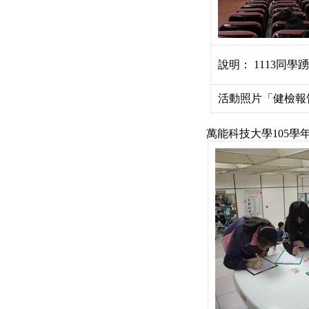
說明： 1113同
活動照片「
健檢報
萬能科技大學105