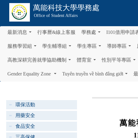
萬能科技大學
學務處
Office of Student Affairs
最新消息
行事曆&線上客服
學務處
I101借用申請
...
...
服務學習組
學生輔導組
學生專區
導師專區
...
...
...
...
高教深耕完善就學協助機制
體育室
性別平等專區
...
...
...
Gender Equality Zone
Tuyên truyền về bình đẳng giới
...
...
環保活動
用藥安全
食品安全
三高保健