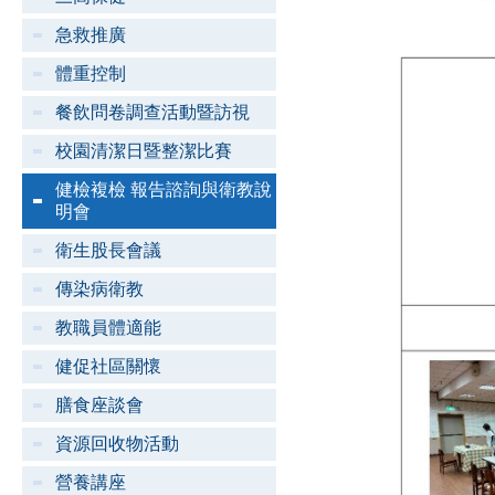
急救推廣
體重控制
餐飲問卷調查活動暨訪視
校園清潔日暨整潔比賽
健檢複檢 報告諮詢與衛教說
明會
衛生股長會議
傳染病衛教
教職員體適能
健促社區關懷
膳食座談會
資源回收物活動
營養講座