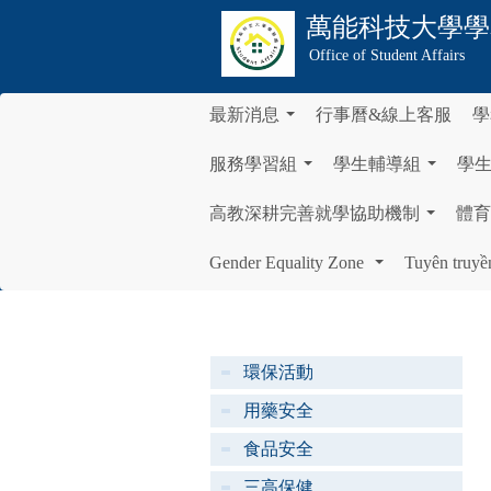
萬能科技大學
學
Office of Student Affairs
最新消息
行事曆&線上客服
學
...
服務學習組
學生輔導組
學
...
...
高教深耕完善就學協助機制
體育
...
Gender Equality Zone
Tuyên truyề
...
環保活動
用藥安全
食品安全
三高保健