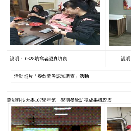
說明： 0328填寫者認真填寫
說明
活動照片「
餐飲問卷認知調查
」活動
萬能科技大學107學年第一學期餐飲訪視成果概況表