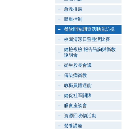
急救推廣
體重控制
餐飲問卷調查活動暨訪視
校園清潔日暨整潔比賽
健檢複檢 報告諮詢與衛教
說明會
衛生股長會議
傳染病衛教
教職員體適能
健促社區關懷
膳食座談會
資源回收物活動
營養講座