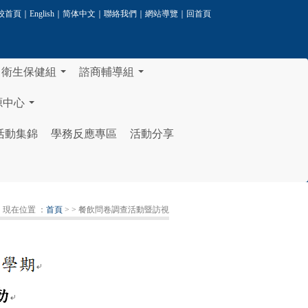
校首頁
｜
English
｜
简体中文
｜
聯絡我們
｜
網站導覽
｜
回首頁
衛生保健組
諮商輔導組
...
...
源中心
...
活動集錦
學務反應專區
活動分享
現在位置 ：
首頁
>
> 餐飲問卷調查活動暨訪視