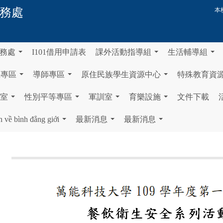
務處
本
務處
I101借用申請表
課外活動指導組
生活輔導組
...
...
...
生專區
導師專區
原住民族學生資源中心
特殊教育資
...
...
...
室
性別平等專區
軍訓室
育樂設施
文件下載
...
...
...
...
n về bình đẳng giới
最新消息
最新消息
...
...
...