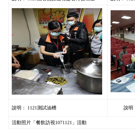
說明：
1121
測試油槽
說明
活動照片「
餐飲訪視1
071121
」活動