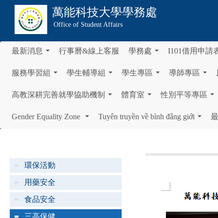
萬能科技大學
學務處
Office of Student Affairs
最新消息
行事曆&線上客服
學務處
I101借用申請
...
...
服務學習組
學生輔導組
學生專區
導師專區
...
...
...
...
高教深耕完善就學協助機制
體育室
性別平等專區
...
...
...
Gender Equality Zone
Tuyên truyền về bình đẳng giới
...
...
環保活動
用藥安全
食品安全
三高保健