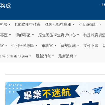
務處
本
務處
I101借用申請表
課外活動指導組
生活輔導組
...
...
...
生專區
導師專區
原住民族學生資源中心
特殊教育資
...
...
...
室
性別平等專區
軍訓室
育樂設施
文件下載
...
...
...
...
n về bình đẳng giới
最新消息
最新消息
...
...
...