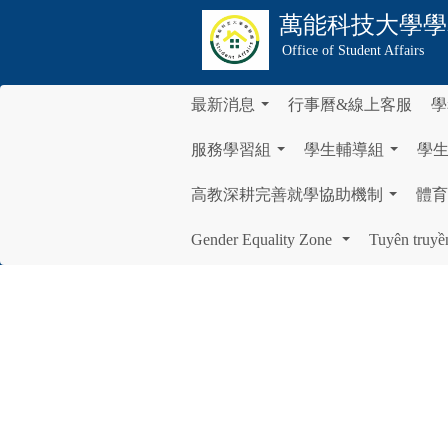
萬能科技大學
學
Office of Student Affairs
最新消息
行事曆&線上客服
學
...
服務學習組
學生輔導組
學
...
...
高教深耕完善就學協助機制
體育
...
Gender Equality Zone
Tuyên truyề
...