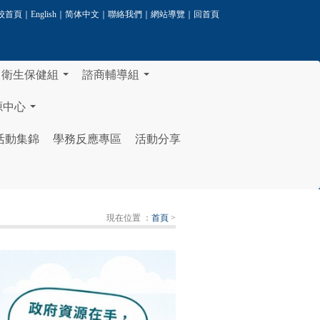
校首頁
｜
English
｜
简体中文
｜
聯絡我們
｜
網站導覽
｜
回首頁
衛生保健組
諮商輔導組
...
...
源中心
...
活動集錦
學務反應專區
活動分享
現在位置 ：
首頁
>