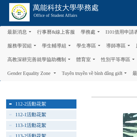
萬能科技大學
學務處
Office of Student Affairs
最新消息
行事曆&線上客服
學務處
I101借用申請
...
...
服務學習組
學生輔導組
學生專區
導師專區
...
...
...
...
高教深耕完善就學協助機制
體育室
性別平等專區
...
...
...
Gender Equality Zone
Tuyên truyền về bình đẳng giới
...
...
112-2活動花絮
112-1活動花絮
113-1活動花絮
113-2活動花絮