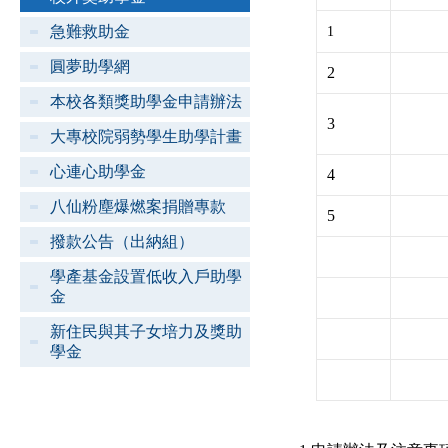
急難救助金
1
圓夢助學網
2
本校各類獎助學金申請辦法
3
大專校院弱勢學生助學計畫
心連心助學金
4
八仙粉塵爆燃案捐贈專款
5
撥款公告（出納組）
學產基金設置低收入戶助學
金
新住民與其子女培力及獎助
學金