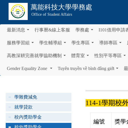
萬能科技大學
學務處
Office of Student Affairs
最新消息
行事曆&線上客服
學務處
I101借用申請
...
...
服務學習組
學生輔導組
學生專區
導師專區
...
...
...
...
高教深耕完善就學協助機制
體育室
性別平等專區
...
...
...
Gender Equality Zone
Tuyên truyền về bình đẳng giới
...
...
學雜費減免
114-1學期
就學貸款
校內獎助學金
編號
獎學
校外獎助學金