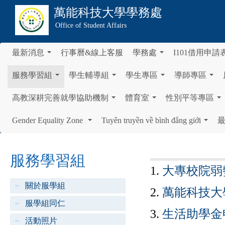
萬能科技大學
學務處
Office of Student Affairs
最新消息
行事曆&線上客服
學務處
I101借用申請
...
...
服務學習組
學生輔導組
學生專區
導師專區
...
...
...
...
高教深耕完善就學協助機制
體育室
性別平等專區
...
...
...
Gender Equality Zone
Tuyên truyền về bình đẳng giới
...
...
服務學習組
1.
大專校院弱
關於服學組
2.
萬能科技大
服學組同仁
3.
生活助學金
活動照片