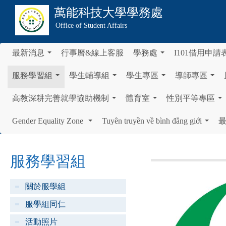
萬能科技大學
學務處
Office of Student Affairs
最新消息
行事曆&線上客服
學務處
I101借用申請
...
...
服務學習組
學生輔導組
學生專區
導師專區
...
...
...
...
高教深耕完善就學協助機制
體育室
性別平等專區
...
...
...
Gender Equality Zone
Tuyên truyền về bình đẳng giới
...
...
服務學習組
關於服學組
服學組同仁
活動照片