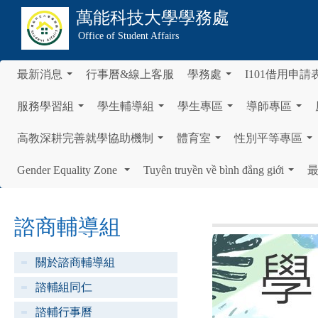
萬能科技大學
學務處
Office of Student Affairs
最新消息
行事曆&線上客服
學務處
I101借用申請
...
...
服務學習組
學生輔導組
學生專區
導師專區
...
...
...
...
高教深耕完善就學協助機制
體育室
性別平等專區
...
...
...
Gender Equality Zone
Tuyên truyền về bình đẳng giới
...
...
諮商輔導組
關於諮商輔導組
諮輔組同仁
諮輔行事曆