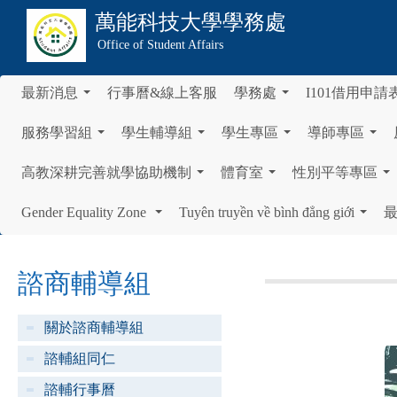
萬能科技大學
學務處
Office of Student Affairs
最新消息
行事曆&線上客服
學務處
I101借用申請
...
...
服務學習組
學生輔導組
學生專區
導師專區
...
...
...
...
高教深耕完善就學協助機制
體育室
性別平等專區
...
...
...
Gender Equality Zone
Tuyên truyền về bình đẳng giới
...
...
諮商輔導組
關於諮商輔導組
諮輔組同仁
諮輔行事曆