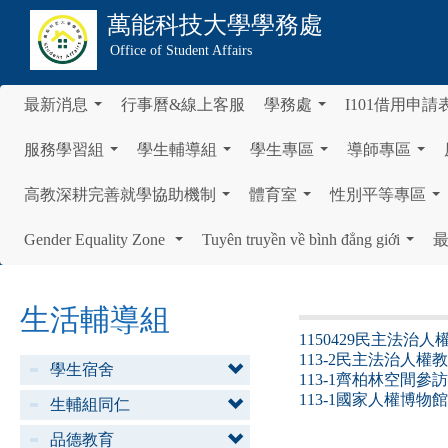
萬能科技大學
學務處
Office of Student Affairs
最新消息
行事曆&線上客服
學務處
I101借用申請
...
...
服務學習組
學生輔導組
學生專區
導師專區
...
...
...
...
高教深耕完善就學協助機制
體育室
性別平等專區
...
...
...
Gender Equality Zone
Tuyên truyền về bình đẳng giới
...
...
生活輔導組
1150429民主法治
113-2民主法治人
學生宿舍
113-1齊柏林空間參
113-1國家人權博
生輔組同仁
品德教育