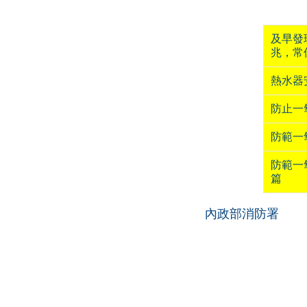
及早發
兆，常
熱水器
防止一
防範一
防範一
篇
內政部消防署