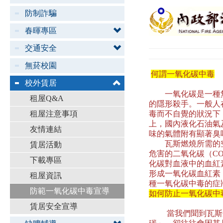
防制詐騙
春暉專區
交通安全
無菸校園
何謂一氧化碳中毒
校外賃居
一氧化碳是一種無
租屋Q&A
的隱形殺手。一般人
租屋注意事項
毒而不自覺的狀況下
上，國內液化石油氣
友情連結
味的氣體附有顯著臭
瓦斯燃燒所需的空氣
賃居活動
危害的二氧化碳（C
下載專區
化碳對血液中的血紅素
形成一氧化碳血紅素
租屋資訊
種一氧化碳中毒的症
防範一氧化碳中毒宣導
如何防止一氧化碳中
賃居安全宣導
當我們聞到瓦斯外