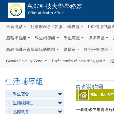
萬能科技大學
學務處
Office of Student Affairs
最新消息
行事曆&線上客服
學務處
I101借用申請
...
...
服務學習組
學生輔導組
學生專區
導師專區
...
...
...
...
高教深耕完善就學協助機制
體育室
性別平等專區
...
...
...
Gender Equality Zone
Tuyên truyền về bình đẳng giới
...
...
生活輔導組
內政部消防署
學生宿舍
生輔組同仁
一氧化碳中毒處理
品德教育