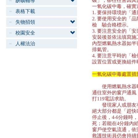
碳」，卻往往會因其
缺曠輔導
一氧化碳中毒，確實
表格下載
1. 要保持環境的
2. 要使用安全的「
失物招領
檢 驗合格標示。
3. 要注意安全的
校園安全
安裝後並依法填寫施
內型燃氣熱水器如半
人權法治
排氣管。
4. 要注意平時的
設置位置或更換組件
一氧化碳中毒處置措
使用燃氣熱水器時
通往室外的窗戶通風
打119電話求助。
發現家人或朋友有
絕大部分都是「趕快
停止後，4-6分鐘時
死；若能在4分鐘內
窗戶使空氣流通，依
救護技術員仍會持續