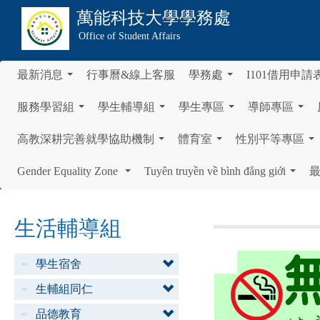
萬能科技大學
學務處
Office of Student Affairs
最新消息
行事曆&線上客服
學務處
I101借用申請
...
...
服務學習組
學生輔導組
學生專區
導師專區
...
...
...
...
高教深耕完善就學協助機制
體育室
性別平等專區
...
...
...
Gender Equality Zone
Tuyên truyền về bình đẳng giới
...
...
生活輔導組
學生宿舍
生輔組同仁
品德教育