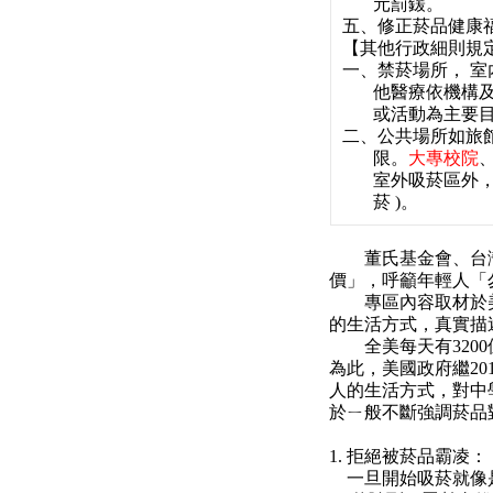
元罰鍰。
五、修正菸品健康
【其他行政細則規
一、禁菸場所， 
他醫療依機構及
或活動為主要目場
二、公共場所如旅
限。
大專校院
室外吸菸區外，
菸 )。
董氏基金會、台灣
價」，呼籲年輕人「
專區內容取材於美
的生活方式，真實描
全美每天有3200
為此，美國政府繼2
人的生活方式，對中學生
於ㄧ般不斷強調菸品
1. 拒絕被菸品霸凌：
一旦開始吸菸就像是