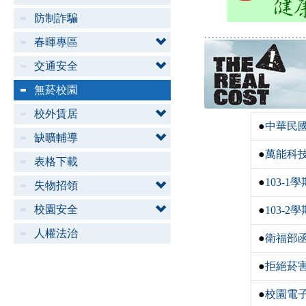
防制詐騙
﹍﹍﹍﹍﹍﹍﹍﹍﹍
春暉專區
交通安全
無菸校園
校外賃居
●
中華民
缺曠輔導
●
萬能科
表格下載
●
103-
失物招領
校園安全
●
103-
人權法治
●
衛福部
●
拒絕菸害
●
校園電