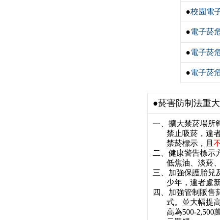
●
校園電
●
電子菸危
●
電子菸危
●
電子菸危
●
菸害防制法重大
一、擴大禁菸場所
禁止吸菸，違者
禁菸標示，且
二、健康警告標示
低焦油、淡菸、柔
三、加強保護胎兒
少年，違者處新台
四、加強管制販售
式。並大幅提高罰
高為500-2,5