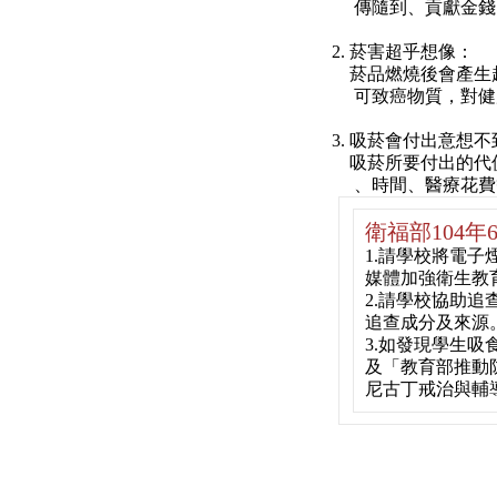
傳隨到、貢獻金錢
2. 菸害超乎想像：
菸品燃燒後會產生超過
可致癌物質，對健
3. 吸菸會付出意想
吸菸所要付出的代價
、時間、醫療花費
衛福部104
1.請學校將電
媒體加強衛生教
2.請學校協助
追查成分及來源
3.如發現學生
及「教育部推動
尼古丁戒治與輔