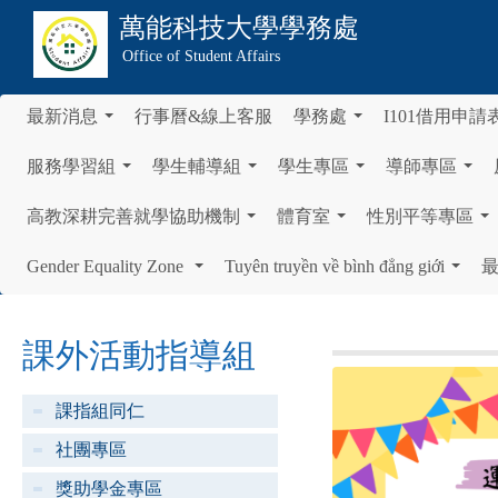
萬能科技大學
學務處
Office of Student Affairs
最新消息
行事曆&線上客服
學務處
I101借用申請
...
...
服務學習組
學生輔導組
學生專區
導師專區
...
...
...
...
高教深耕完善就學協助機制
體育室
性別平等專區
...
...
...
Gender Equality Zone
Tuyên truyền về bình đẳng giới
...
...
課外活動指導組
課指組同仁
社團專區
獎助學金專區