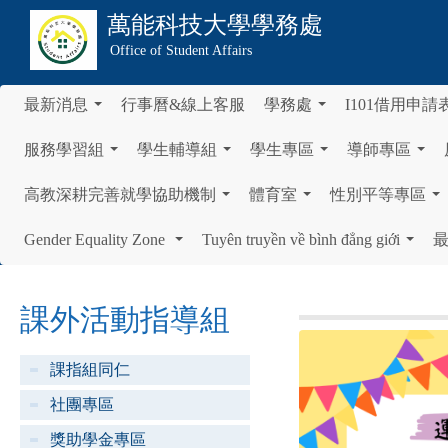
萬能科技大學
學務處
Office of Student Affairs
最新消息
行事曆&線上客服
學務處
I101借用申請
...
...
服務學習組
學生輔導組
學生專區
導師專區
...
...
...
...
高教深耕完善就學協助機制
體育室
性別平等專區
...
...
...
Gender Equality Zone
Tuyên truyền về bình đẳng giới
...
...
課外活動指導組
課指組同仁
社團專區
獎助學金專區