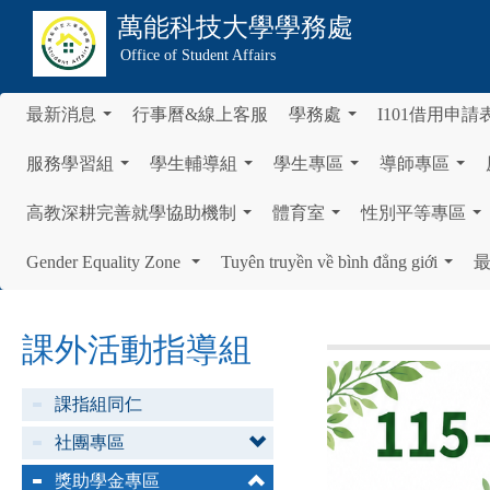
萬能科技大學
學務處
Office of Student Affairs
最新消息
行事曆&線上客服
學務處
I101借用申請
...
...
服務學習組
學生輔導組
學生專區
導師專區
...
...
...
...
高教深耕完善就學協助機制
體育室
性別平等專區
...
...
...
Gender Equality Zone
Tuyên truyền về bình đẳng giới
...
...
課外活動指導組
課指組同仁
社團專區
獎助學金專區