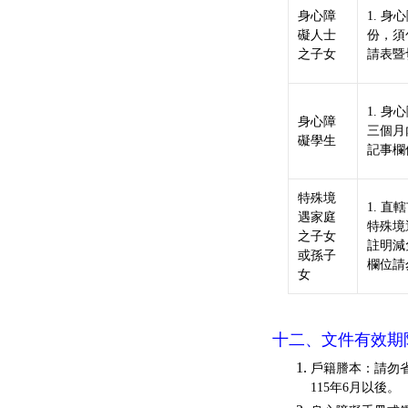
身心障
1. 
礙人士
份，須
之子女
請表暨
1. 
身心障
三個月
礙學生
記事欄
特殊境
1. 
遇家庭
特殊境
之子女
註明減
或孫子
欄位請
女
十二、文件有效期
戶籍謄本：請勿
115年6月以後。