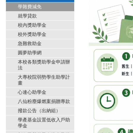
學雜費減免
就學貸款
校內獎助學金
校外獎助學金
急難救助金
圓夢助學網
本校各類獎助學金申請辦
法
大專校院弱勢學生助學計
畫
心連心助學金
八仙粉塵爆燃案捐贈專款
撥款公告（出納組）
學產基金設置低收入戶助
學金