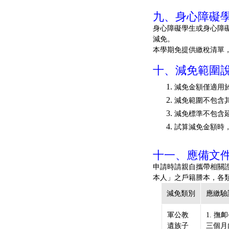
九、身心障礙
身心障礙學生或身心障
減免。
本學期免提供繳稅清單
十、減免範圍
減免金額僅適用
減免範圍不包含
減免標準不包含
試算減免金額時
十一、應備文件
申請時請親自攜帶相關
本人」之戶籍謄本，各
減免類別
應繳驗
軍公教
1. 
遺族子
三個月