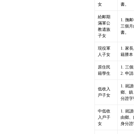
女
書。
給卹期
1. 
滿軍公
三個月
教遺族
書。
子女
現役軍
1. 
人子女
籍謄本
原住民
1. 
籍學生
2. 
1. 
低收入
鄉、鎮
戶子女
分證字
中低收
1. 
入戶子
由鄉、
女
身分證