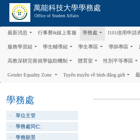
萬能科技大學
學務處
Office of Student Affairs
最新消息
行事曆&線上客服
學務處
I101借用申請
...
...
服務學習組
學生輔導組
學生專區
導師專區
...
...
...
...
高教深耕完善就學協助機制
體育室
性別平等專區
...
...
...
Gender Equality Zone
Tuyên truyền về bình đẳng giới
...
...
學務處
單位主管
學務處同仁
學務願景