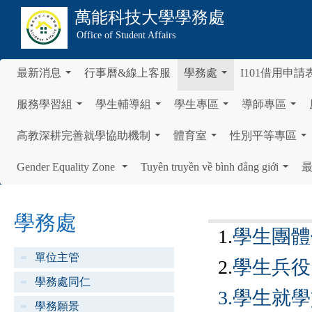
萬能科技大學
學務處
Office of Student Affairs
最新消息
行事曆&線上客服
學務處
I101借用申請
...
...
服務學習組
學生輔導組
學生專區
導師專區
...
...
...
...
高教深耕完善就學協助機制
體育室
性別平等專區
...
...
...
Gender Equality Zone
Tuyên truyền về bình đẳng giới
...
...
學務處
1.
學生團體
單位主管
2.
學生兵役
學務處同仁
3.學生就
學務願景